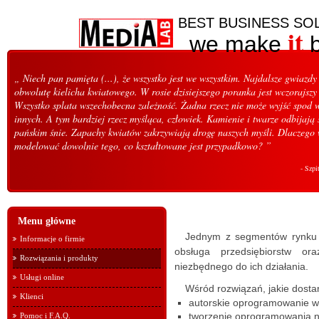
BEST BUSINESS SO
it
we make
b
„ Niech pan pamięta (...), że wszystko jest we wszystkim. Najdalsze gwiazd
obwolutę kielicha kwiatowego. W rosie dzisiejszego poranka jest wczorajszy
Wszystko splata wszechobecna zależność. Żadna rzecz nie może wyjść spod 
innych. A tym bardziej rzecz myśląca, człowiek. Kamienie i twarze odbijają 
pańskim śnie. Zapachy kwiatów zakrzywiają drogę naszych myśli. Dlaczego 
modelować dowolnie tego, co kształtowane jest przypadkowo? ”
- Szpi
Menu główne
Jednym z segmentów rynku n
Informacje o firmie
obsługa przedsiębiorstw or
Rozwiązania i produkty
niezbędnego do ich działania.
Usługi online
Wśród rozwiązań, jakie dosta
Klienci
autorskie oprogramowanie w
tworzenie oprogramowania na
Pomoc i F.A.Q.