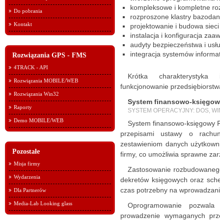
kompleksowe i kompletne roz
Do pobrania
rozproszone klastry bazodan
Kontakt
projektowanie i budowa sieci
instalacja i konfiguracja 
audyty bezpieczeństwa i usłu
integracja systemów informa
Rozwiązania GPS - FMS
4TRACK - API
Krótka charakterystyka
Rozwiązania MOBILE/WEB
funkcjonowanie przedsiębiorstw
Rozwiązania Win32
System finansowo-księgow
Raporty
SYSTEM OPERACYJNY: DOS, W
Demo MOBILE/WEB
System finansowo-księgowy F
przepisami ustawy o rachu
zestawieniom danych użytkowni
Pozostałe
firmy, co umożliwia sprawne za
Misja firmy
Zastosowanie rozbudowanego
Wydarzenia
dekretów księgowych oraz sch
czas potrzebny na wprowadzani
Dla Partnerów
Media-Lab Looking glass
Oprogramowanie pozwala 
prowadzenie wymaganych prze