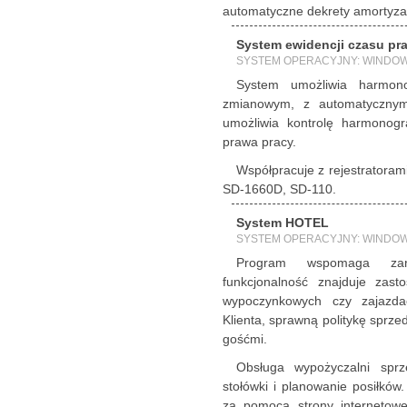
automatyczne dekrety amortyza
System ewidencji czasu pr
SYSTEM OPERACYJNY: WINDO
System umożliwia harmono
zmianowym, z automatycznym
umożliwia kontrolę harmonog
prawa pracy.
Współpracuje z rejestratoram
SD-1660D, SD-110.
System HOTEL
SYSTEM OPERACYJNY: WINDO
Program wspomaga zarz
funkcjonalność znajduje zast
wypoczynkowych czy zajazda
Klienta, sprawną politykę sprzed
gośćmi.
Obsługa wypożyczalni sprzę
stołówki i planowanie posiłków
za pomocą strony internetowe