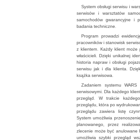
System obsługi serwisu i w
serwisów i warsztatów samo
samochodów gwarancyjne i po
badania techniczne.
Program prowadzi ewidencję
pracowników i stanowisk serwi
z klientem. Każdy klient może
właścicieli. Dzięki unikalnej i
historia napraw i obsługi poja
serwisu jak i dla klienta. Dzi
ksążka serwisowa.
Zadaniem systemu WARS je
serwisowymi. Dla każdego klie
przegląd. W trakcie każdego
przeglądu, która po wydrukowan
przeglądu zawiera listę czyn
System umożliwia przenoszenie
planowanego, przez realizo
zlecenie może być anulowane l
umożliwia szybki przegląd ws