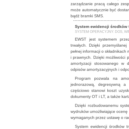
zarządzanie pracą całego zespo
może automatycznie być dostarc
bądź bramki SMS.
System ewidencji środków
SYSTEM OPERACYJNY: DOS, W
EWST jest systemem przez
trwałych. Dzięki przemyślane
pełnej informacji o składnikach
i prawnych. Dzięki możliwości 
amortyzacji stosowanego w d
odpisów amortyzacyjnych i odp
Program pozwala na amort
jednorazową, degresywną a 
częściowo stanowi koszt uzys
dokumenty OT i LT, a także karta
Dzięki rozbudowanemu syste
wydruków umożliwiające ocenę s
wymaganych przez ustawę o ra
System ewidencji środków t