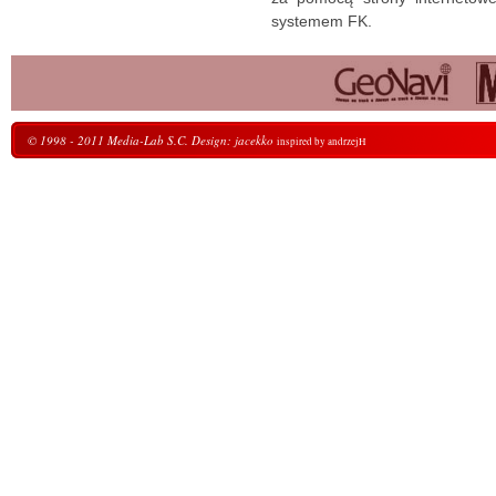
systemem FK.
© 1998 - 2011 Media-Lab S.C. Design: jacekko
inspired by andrzejH