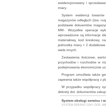
ewidencjonowany i sprzedawan
miary.
System ewidencji towarów
magazynów odległych (tzw. roz
podstawie dokuemtów magazy
MM-. Wszystkie operacje wyk
wprowadzone są informacje iden
materiałowy, kod kreskowy, n
jednostka miary + 2 dodatkowe je
wiele innych.
Zestawienia ilościowe, wart
przychodów i rozchodów w ró
podejmowania ekonomicznie uza
Program umożliwia także ge
zapewnia także współpracę z pl
W przypadku współpracy s
dekrety dot. dokumentów zakupu
System obsługi serwisu i
SYSTEM OPERACYJNY: DOS, W