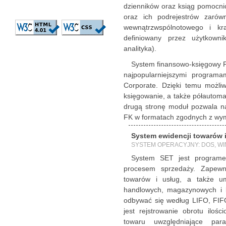
dzienników oraz ksiąg pomocni
oraz ich podrejestrów zarówn
wewnątrzwspólnotowego i kr
definiowany przez użytkown
analityka).
System finansowo-księgowy F
najpopularniejszymi program
Corporate. Dzięki temu możli
księgowanie, a także półautoma
drugą stronę moduł pozwala n
FK w formatach zgodnych z wy
System ewidencji towarów 
SYSTEM OPERACYJNY: DOS, W
System SET jest program
procesem sprzedaży. Zapewni
towarów i usług, a także u
handlowych, magazynowych i
odbywać się według LIFO, FIF
jest rejstrowanie obrotu iloś
towaru uwzględniające par